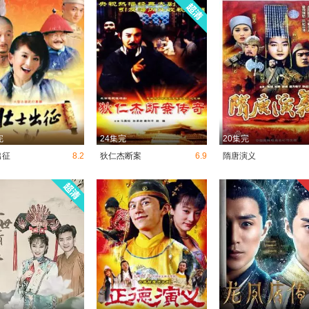
完
24集完
20集完
出征
8.2
狄仁杰断案
6.9
隋唐演义