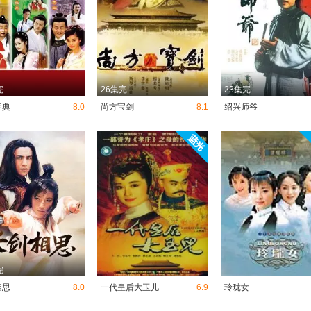
完
26集完
23集完
宝典
8.0
尚方宝剑
8.1
绍兴师爷
完
相思
8.0
一代皇后大玉儿
6.9
玲珑女