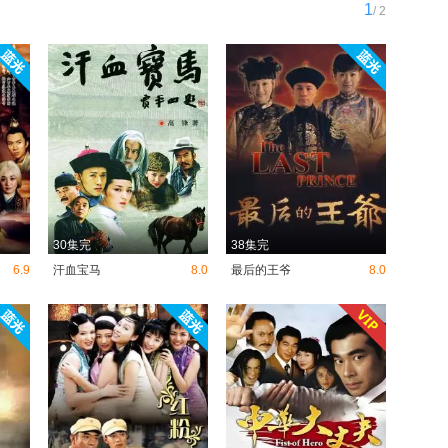
1
/ 2
30集完
38集完
6.9
汗血宝马
8.0
最后的王爷
8.0