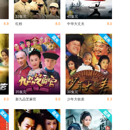
33集完
40集完
6.9
红粉
8.0
中华大丈夫
8.0
35集完
30集完
8.0
新九品芝麻官
8.0
少年大钦差
8.3