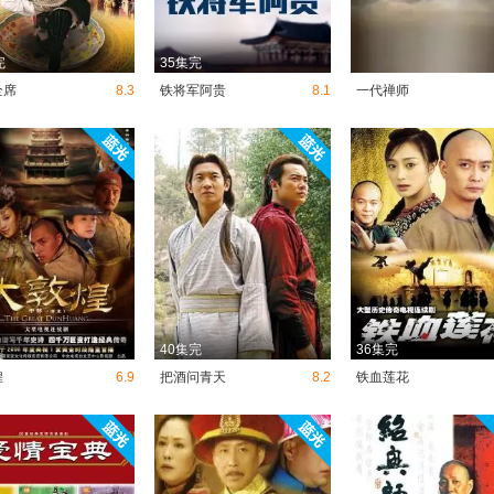
完
35集完
全席
8.3
铁将军阿贵
8.1
一代禅师
40集完
36集完
煌
6.9
把酒问青天
8.2
铁血莲花