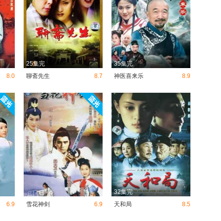
25集完
35集完
8.0
聊斋先生
8.7
神医喜来乐
8.9
32集完
6.9
雪花神剑
6.9
天和局
8.5