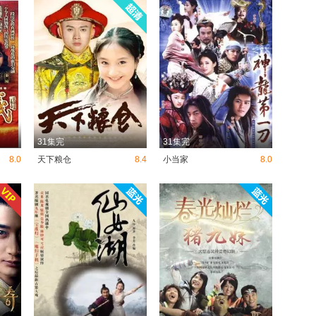
31集完
31集完
8.0
天下粮仓
8.4
小当家
8.0