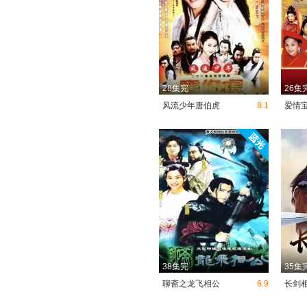
28集完
26集
风流少年唐伯虎
8.1
爱情
38集完
35集
聊斋之龙飞相公
6.9
长剑