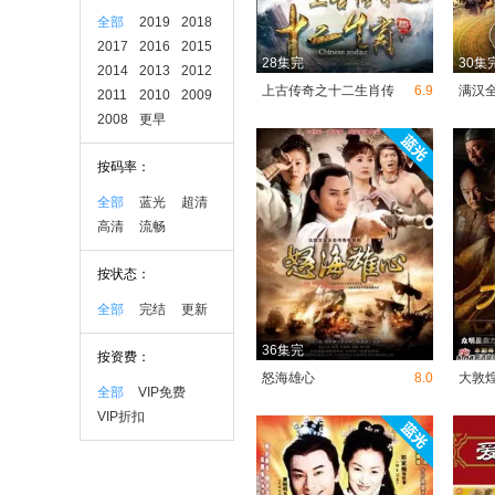
全部
2019
2018
2017
2016
2015
28集完
30集
2014
2013
2012
上古传奇之十二生肖传
6.9
满汉
2011
2010
2009
2008
更早
按码率：
全部
蓝光
超清
高清
流畅
按状态：
全部
完结
更新
36集完
按资费：
怒海雄心
8.0
大敦
全部
VIP免费
VIP折扣