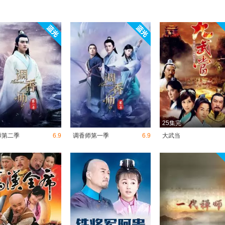
25集完
师第二季
6.9
调香师第一季
6.9
大武当