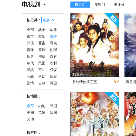
电视剧
按更新
按热门
按评分
按分类：
古装
全部
战争
军旅
都市
爱情
古装
武侠
罪案
悬疑
偶像
喜剧
伦理
历史
神话
青春
年代
民国
农村
谍战
宫斗
权谋
33集完
商战
科幻
情景
书剑情侠柳三变
8.2
调香
剧情
自制
网剧
按地区：
全部
内地
韩国
美国
英国
法国
其他
按时间：