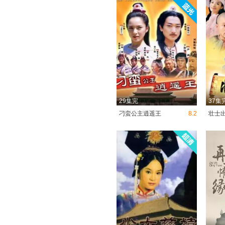
29集完
37集
刁蛮公主逍遥王
8.2
壮士